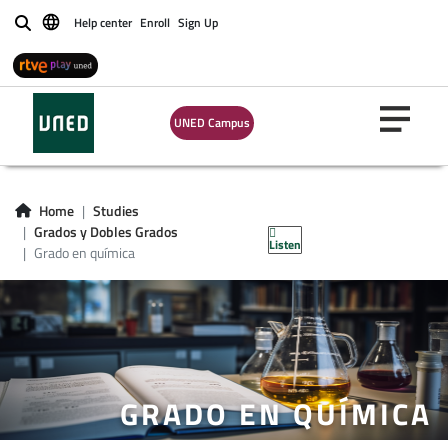
Help center
Enroll
Sign Up
Buscar
UNED Campus
Home
Studies
Grados y Dobles Grados
Listen
Grado en química
GRADO EN QUÍMICA