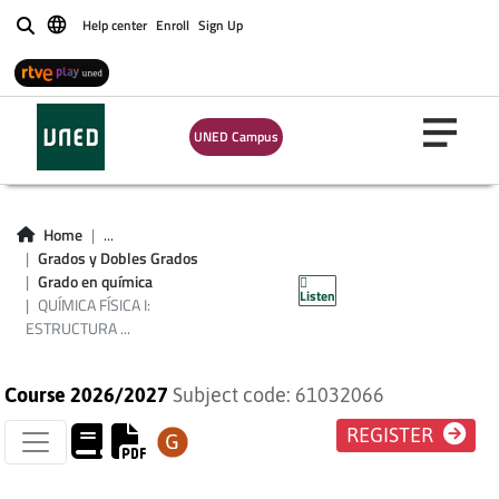
Help center
Enroll
Sign Up
Buscar
UNED Campus
QUÍMICA FÍSICA I:
ESTRUCTURA
Home
...
ATÓMICA Y
Grados y Dobles Grados
Grado en química
Listen
MOLECULAR
QUÍMICA FÍSICA I:
ESTRUCTURA ...
Course 2026/2027
Subject code: 61032066
REGISTER