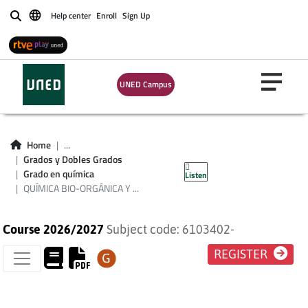
Help center
Enroll
Sign Up
Buscar
QUÍMICA BIO-
UNED Campus
ORGÁNICA Y
PRODUCTOS
Home
...
Grados y Dobles Grados
NATURALES
Grado en química
Listen
QUÍMICA BIO-ORGÁNICA Y ...
Course 2026/2027
Subject code: 6103402-
REGISTER