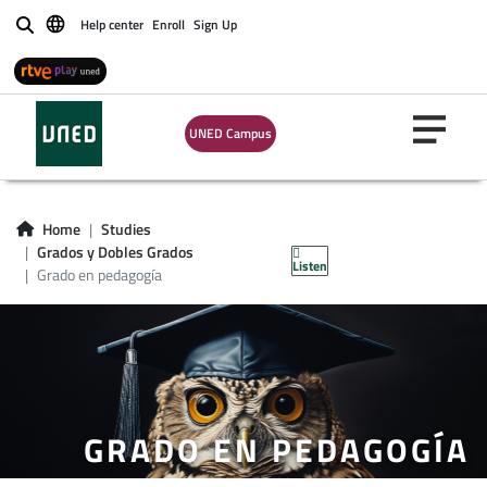
Help center
Enroll
Sign Up
Buscar
UNED Campus
Home
Studies
Grados y Dobles Grados
Listen
Grado en pedagogía
GRADO EN PEDAGOGÍA