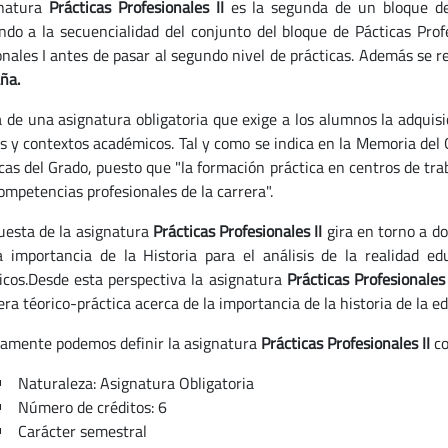
gnatura
Prácticas Profesionales II
es la segunda de un bloque d
ndo a la secuencialidad del conjunto del bloque de Pácticas Pro
onales I antes de pasar al segundo nivel de prácticas. Además se
ña.
a de una asignatura obligatoria que exige a los alumnos la adquis
s y contextos académicos. Tal y como se indica en la Memoria del 
icas del Grado, puesto que "la formación práctica en centros de tr
ompetencias profesionales de la carrera".
uesta de la asignatura
Prácticas Profesionales II
gira en torno a dos
a importancia de la Historia para el análisis de la realidad e
cos.Desde esta perspectiva la asignatura
Prácticas Profesionales
ra téorico-práctica acerca de la importancia de la historia de la e
camente podemos definir la asignatura
Prácticas Profesionales II
co
Naturaleza: Asignatura Obligatoria
Número de créditos: 6
Carácter semestral