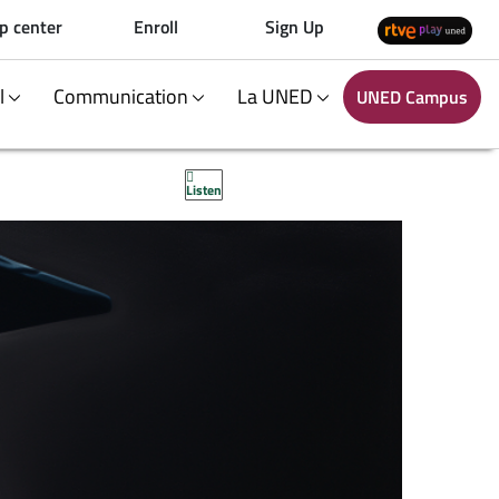
p center
Enroll
Sign Up
al
Communication
La UNED
UNED Campus
Listen