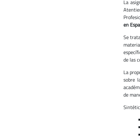
La asi
Atentie
Profesi
en Espa
Se trat
materia
específ
de las c
La prop
sobre l
académi
de mane
Sintéti