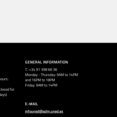
GENERAL INFORMATION
T.: +34 91 398 66 36
Monday - Thursday: 9AM to 14PM
ours:
and 16PM to 18PM
Friday: 9AM to 14PM
closed for
days)
E-MAIL
infouned@adm.uned.es