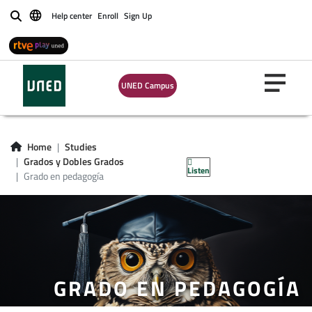
Help center
Enroll
Sign Up
Buscar
UNED Campus
Home
Studies
Grados y Dobles Grados
Listen
Grado en pedagogía
GRADO EN PEDAGOGÍA