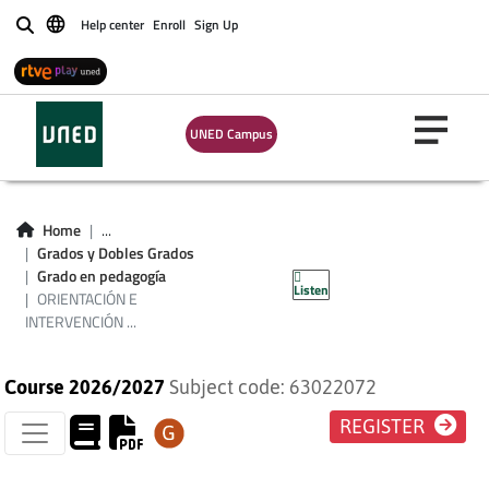
Help center
Enroll
Sign Up
Buscar
UNED Campus
ORIENTACIÓN E
Home
...
INTERVENCIÓN
Grados y Dobles Grados
Grado en pedagogía
Listen
PSICOPEDAGÓGICA
ORIENTACIÓN E
INTERVENCIÓN ...
Course 2026/2027
Subject code: 63022072
REGISTER