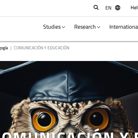
Hel
EN
Buscar
Studies
Research
Internation
ogía
COMUNICACIÓN Y EDUCACIÓN
COMUNICACIÓN Y 