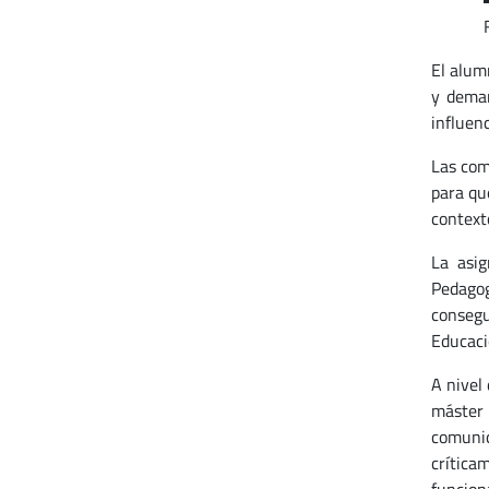
El alum
y deman
influen
Las com
para qu
contexto
La asig
Pedagog
consegu
Educaci
A nivel
máster 
comunic
crítica