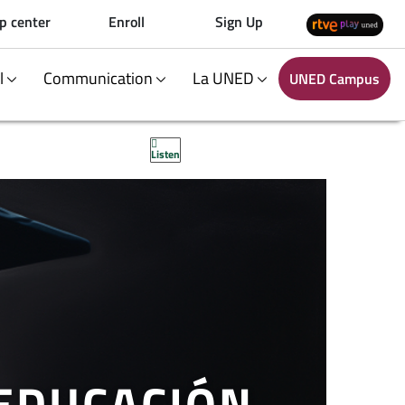
p center
Enroll
Sign Up
al
Communication
La UNED
UNED Campus
Listen
EDUCACIÓN