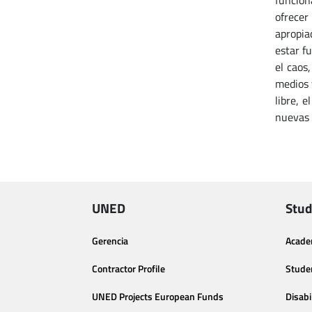
funcion
ofrecer
apropia
estar f
el caos
medios 
libre, e
nuevas c
UNED
Stud
Gerencia
Acade
Contractor Profile
Stude
UNED Projects European Funds
Disabi