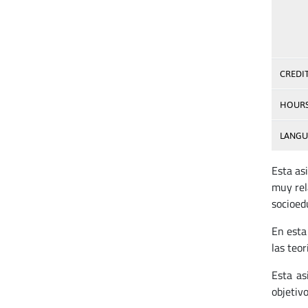
CREDI
HOUR
LANGU
Esta as
muy rel
socioedu
En esta
las teor
Esta as
objetivo