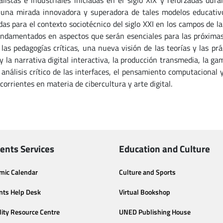
alistas e industriales iniciadas en el siglo XIX y reforzadas dur
 una mirada innovadora y superadora de tales modelos educativ
das para el contexto sociotécnico del siglo XXI en los campos de 
undamentados en aspectos que serán esenciales para las próximas
, las pedagogías críticas, una nueva visión de las teorías y las pr
y la narrativa digital interactiva, la producción transmedia, la ga
l análisis crítico de las interfaces, el pensamiento computacional y
orrientes en materia de cibercultura y arte digital.
ents Services
Education and Culture
mic Calendar
Culture and Sports
nts Help Desk
Virtual Bookshop
lity Resource Centre
UNED Publishing House