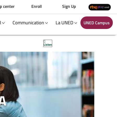
p center
Enroll
Sign Up
al
Communication
La UNED
UNED Campus
Listen
A