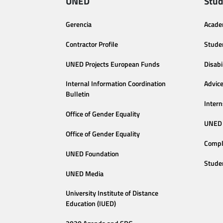
UNED
Stud
Gerencia
Acade
Contractor Profile
Stude
UNED Projects European Funds
Disabi
Internal Information Coordination
Advic
Bulletin
Intern
Office of Gender Equality
UNED 
Office of Gender Equality
Compl
UNED Foundation
Stude
UNED Media
University Institute of Distance
Education (IUED)