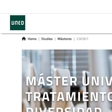
Home
Studies
Másteres
230301
MÁSTER UNIV
TRATAMIENTO
DIVERSIDAD