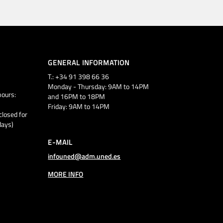
GENERAL INFORMATION
T.: +34 91 398 66 36
Monday - Thursday: 9AM to 14PM
ours:
and 16PM to 18PM
Friday: 9AM to 14PM
closed for
days)
E-MAIL
infouned@adm.uned.es
MORE INFO