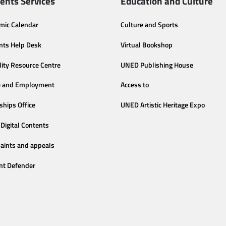
ents Services
Education and Culture
mic Calendar
Culture and Sports
nts Help Desk
Virtual Bookshop
lity Resource Centre
UNED Publishing House
e and Employment
Access to
ships Office
UNED Artistic Heritage Expo
Digital Contents
aints and appeals
nt Defender