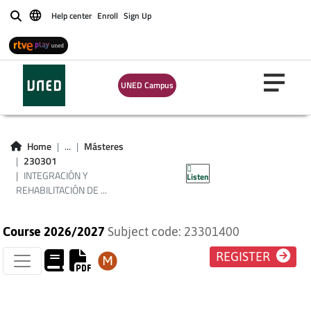
Help center
Enroll
Sign Up
Buscar
INTEGRACIÓN Y
REHABILITACIÓN DE
UNED Campus
PERSONAS CON
NECESIDADES
Home
...
Másteres
230301
ESPECIALES
INTEGRACIÓN Y
Listen
REHABILITACIÓN DE ...
Course 2026/2027
Subject code: 23301400
REGISTER