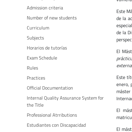
Admission criteria
Este Má
Number of new students
de la a
especia
Curriculum
de la D
Subjects
perspec
Horarios de tutorías
El Mást
Exam Schedule
práctic
externa
Rules
Este tí
Practices
enero, 
Official Documentation
máster
Internal Quality Assurance System for
Interna
the Title
El más
Professional Atrributions
matric
Estudiantes con Discapacidad
El mást