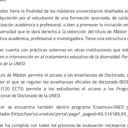
ster tiene la finalidad de los másteres universitarios diseñados 
dquisición por el estudiante de una formación avanzada, de caráct
lización académica o profesional, o bien a promover la iniciación 
iversidad que le dará derecho a la obtención del título de Máster U
tiva académica, profesional e investigadora. Tiene una estructura 
er cuenta con prácticas externas en otras instituciones que e
um o intervención en el tratamiento educativo de la diversidad.
Par
s de la UNED.
tulo de Máster permite el acceso a las enseñanzas de Doctorado,
por el que se regulan las enseñanzas oficiales de doctorado (BOE
 (120 ECTS) permite a los estudiantes el acceso a los Prog
cional de Doctorado de la UNED.
ter se encuentra también dentro programa Erasmus+UNED pa
ulados (https://portal.uned.es/portal/page?_pageid=93,31618
er ha cumplido con todos los procesos de evaluación necesarios 