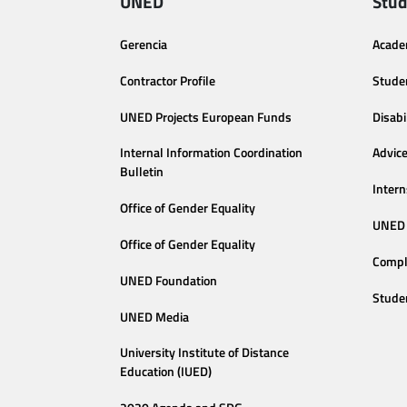
UNED
Stud
Gerencia
Acade
Contractor Profile
Stude
UNED Projects European Funds
Disabi
Internal Information Coordination
Advic
Bulletin
Intern
Office of Gender Equality
UNED 
Office of Gender Equality
Compl
UNED Foundation
Stude
UNED Media
University Institute of Distance
Education (IUED)