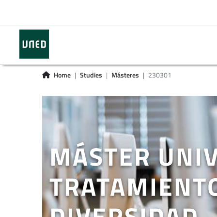
Home
Studies
Másteres
230301
MÁSTER UNIV
TRATAMIENTO
DIVERSIDAD