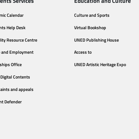
ents Services
Education and Culture
mic Calendar
Culture and Sports
nts Help Desk
Virtual Bookshop
lity Resource Centre
UNED Publishing House
e and Employment
Access to
ships Office
UNED Artistic Heritage Expo
Digital Contents
aints and appeals
nt Defender