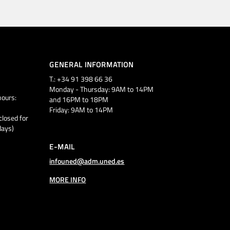
GENERAL INFORMATION
T.: +34 91 398 66 36
Monday - Thursday: 9AM to 14PM
ours:
and 16PM to 18PM
Friday: 9AM to 14PM
closed for
days)
E-MAIL
infouned@adm.uned.es
MORE INFO