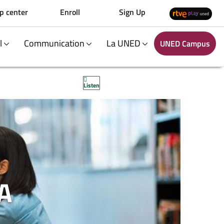
p center
Enroll
Sign Up
al
Communication
La UNED
UNED Campus
Listen
A