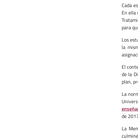
Cada es
En ella 
Tratami
para qu
Los est
la mism
asignac
El cont
de la D
plan, p
La norm
Univers
enseñan
de 2017
La Memo
culmine