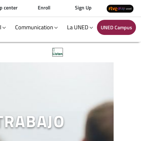
p center
Enroll
Sign Up
al
Communication
La UNED
UNED Campus
Listen
TRABAJO