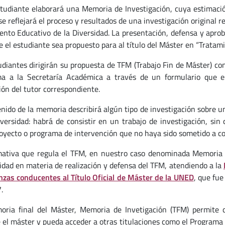
tudiante elaborará una Memoria de Investigación, cuya estimaci
se reflejará el proceso y resultados de una investigación original r
ento Educativo de la Diversidad. La presentación, defensa y aprob
e el estudiante sea propuesto para al título del Máster en “Tratami
udiantes dirigirán su propuesta de TFM (Trabajo Fin de Máster) con
a a la Secretaría Académica a través de un formulario que est
ión del tutor correspondiente.
enido de la memoria describirá algún tipo de investigación sobre 
iversidad: habrá de consistir en un trabajo de investigación, si
royecto o programa de intervención que no haya sido sometido a co
ativa que regula el TFM, en nuestro caso denominada Memoria d
idad en materia de realización y defensa del TFM, atendiendo a la
zas conducentes al Título Oficial de Máster de la UNED
, que fu
.
ria final del Máster, Memoria de Invetigación (TFM) permite 
 el máster y pueda acceder a otras titulaciones como el Programa 