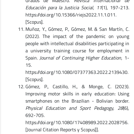
Grados de Maestro.
Revista Internacional de
Educación para la Justicia Social, 11
(1), 197-213.
https://doi.org/10.15366/riejs2022.11.1.011.
[Scopus].
Muñoz, Y., Gómez, P., Gómez, M. & San Martín, C.
(2022). The impact of the pandemic on young
people with intellectual disabilities participating in
a university training course for employment in
Spain.
Journal of Continuing Higher Education,
1-
15.
https://doi.org/10.1080/07377363.2022.2139430.
[Scopus].
Gómez, P., Castillo, H., & Monge, C. (2023).
Improving motor skills in early education: Using
smartphones on the Brazilian - Bolivian border.
Physical Education and Sport Pedagogy, 28
(6),
692-705.
https://doi.org/10.1080/17408989.2022.2028756.
[Journal Citation Reports y Scopus]].