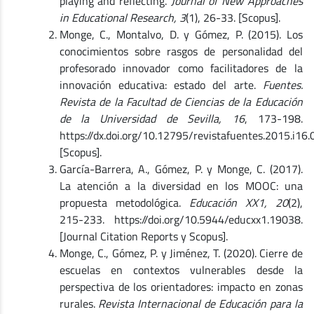
playing and reflecting.
Journal of New Approaches
in Educational Research, 3
(1), 26-33. [Scopus].
Monge, C., Montalvo, D. y Gómez, P. (2015). Los
conocimientos sobre rasgos de personalidad del
profesorado innovador como facilitadores de la
innovación educativa: estado del arte.
Fuentes.
Revista de la Facultad de Ciencias de la Educación
de la Universidad de Sevilla, 16
, 173-198.
https://dx.doi.org/10.12795/revistafuentes.2015.i16.
[Scopus].
García-Barrera, A., Gómez, P. y Monge, C. (2017).
La atención a la diversidad en los MOOC: una
propuesta metodológica.
Educación XX1, 20
(2),
215-233. https://doi.org/10.5944/educxx1.19038.
[Journal Citation Reports y Scopus].
Monge, C., Gómez, P. y Jiménez, T. (2020). Cierre de
escuelas en contextos vulnerables desde la
perspectiva de los orientadores: impacto en zonas
rurales.
Revista Internacional de Educación para la