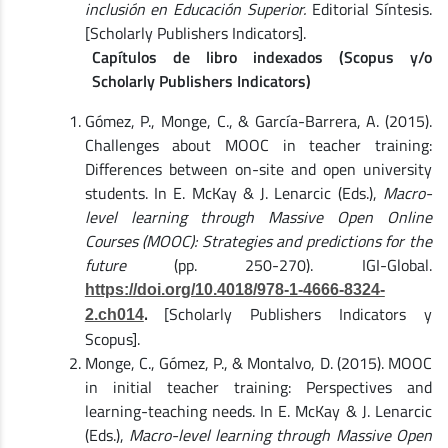
inclusión en Educación Superior.
Editorial Síntesis.
[Scholarly Publishers Indicators].
Capítulos de libro indexados (Scopus y/o
Scholarly Publishers Indicators)
Gómez, P., Monge, C., & García-Barrera, A. (2015).
Challenges about MOOC in teacher training:
Differences between on-site and open university
students. In E. McKay & J. Lenarcic (Eds.),
Macro-
level learning through Massive Open Online
Courses (MOOC): Strategies and predictions for the
future
(pp. 250-270). IGI-Global.
https://doi.org/10.4018/978-1-4666-8324-
.
[Scholarly Publishers Indicators y
2.ch014
Scopus].
Monge, C., Gómez, P., & Montalvo, D. (2015). MOOC
in initial teacher training: Perspectives and
learning-teaching needs. In E. McKay & J. Lenarcic
(Eds.),
Macro-level learning through Massive Open