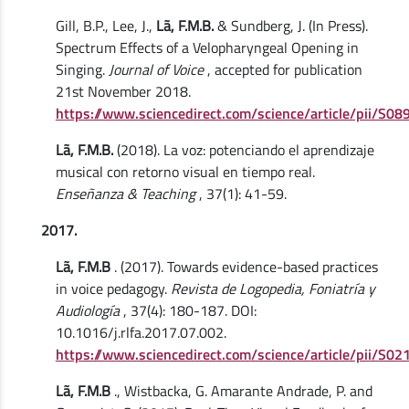
Gill, B.P., Lee, J.,
Lã, F.M.B.
& Sundberg, J. (In Press).
Spectrum Effects of a Velopharyngeal Opening in
Singing.
Journal of Voice
, accepted for publication
21st November 2018.
https://www.sciencedirect.com/science/article/pii/S
Lã, F.M.B.
(2018). La voz: potenciando el aprendizaje
musical con retorno visual en tiempo real.
Enseñanza & Teaching
, 37(1): 41-59.
2017.
Lã, F.M.B
. (2017). Towards evidence-based practices
in voice pedagogy.
Revista de Logopedia, Foniatría y
Audiología
, 37(4): 180-187. DOI:
10.1016/j.rlfa.2017.07.002.
https://www.sciencedirect.com/science/article/pii/S
Lã, F.M.B
., Wistbacka, G. Amarante Andrade, P. and