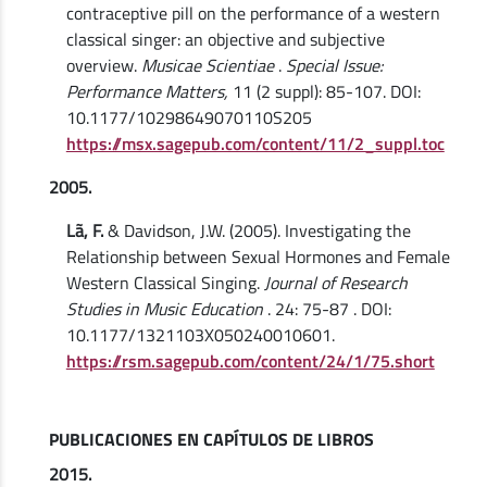
contraceptive pill on the performance of a western
classical singer: an objective and subjective
overview.
Musicae Scientiae
.
Special Issue:
Performance Matters,
11 (2 suppl): 85-107. DOI:
10.1177/10298649070110S205
https://msx.sagepub.com/content/11/2_suppl.toc
2005.
Lã, F.
& Davidson, J.W. (2005). Investigating the
Relationship between Sexual Hormones and Female
Western Classical Singing.
Journal of Research
Studies in Music Education
. 24: 75-87 . DOI:
10.1177/1321103X050240010601.
https://rsm.sagepub.com/content/24/1/75.short
PUBLICACIONES EN CAPÍTULOS DE LIBROS
2015.