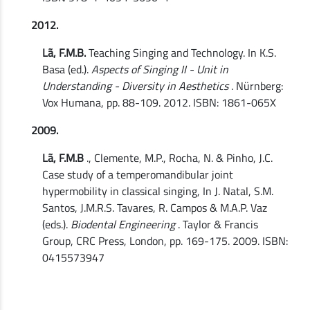
2012.
Lã, F.M.B.
Teaching Singing and Technology. In K.S.
Basa (ed.).
Aspects of Singing II - Unit in
Understanding - Diversity in Aesthetics
. Nürnberg:
Vox Humana, pp. 88-109. 2012. ISBN: 1861-065X
2009.
Lã, F.M.B
., Clemente, M.P., Rocha, N. & Pinho, J.C.
Case study of a temperomandibular joint
hypermobility in classical singing, In J. Natal, S.M.
Santos, J.M.R.S. Tavares, R. Campos & M.A.P. Vaz
(eds.).
Biodental Engineering
. Taylor & Francis
Group, CRC Press, London, pp. 169-175. 2009. ISBN:
0415573947