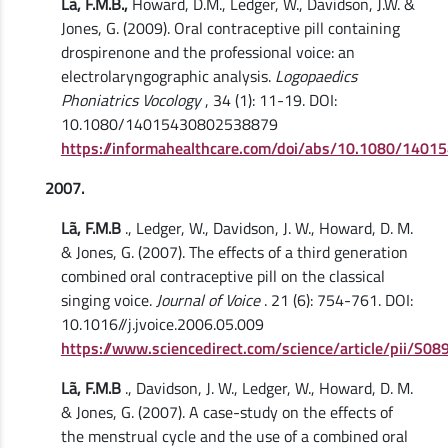
Lã, F.M.B.,
Howard, D.M., Ledger, W., Davidson, J.W. &
Jones, G. (2009). Oral contraceptive pill containing
drospirenone and the professional voice: an
electrolaryngographic analysis.
Logopaedics
Phoniatrics Vocology
, 34 (1): 11-19. DOI:
10.1080/14015430802538879
https://informahealthcare.com/doi/abs/10.1080/140
2007.
Lã, F.M.B
., Ledger, W., Davidson, J. W., Howard, D. M.
& Jones, G. (2007). The effects of a third generation
combined oral contraceptive pill on the classical
singing voice.
Journal of Voice
. 21 (6): 754-761. DOI:
10.1016//j.jvoice.2006.05.009
https://www.sciencedirect.com/science/article/pii/S
Lã, F.M.B
., Davidson, J. W., Ledger, W., Howard, D. M.
& Jones, G. (2007). A case-study on the effects of
the menstrual cycle and the use of a combined oral