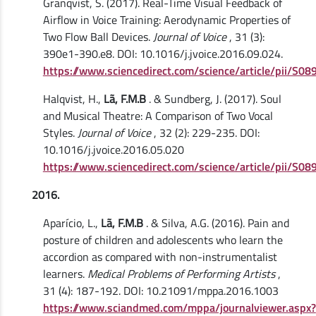
Granqvist, S. (2017). Real-Time Visual Feedback of
Airflow in Voice Training: Aerodynamic Properties of
Two Flow Ball Devices.
Journal of Voice
, 31 (3):
390e1-390.e8. DOI: 10.1016/j.jvoice.2016.09.024.
https://www.sciencedirect.com/science/article/pii/S
Halqvist, H.,
Lã, F.M.B
. & Sundberg, J. (2017). Soul
and Musical Theatre: A Comparison of Two Vocal
Styles.
Journal of Voice
, 32 (2): 229-235. DOI:
10.1016/j.jvoice.2016.05.020
https://www.sciencedirect.com/science/article/pii/S
2016.
Aparício, L.,
Lã, F.M.B
. & Silva, A.G. (2016). Pain and
posture of children and adolescents who learn the
accordion as compared with non-instrumentalist
learners.
Medical Problems of Performing Artists
,
31 (4): 187-192. DOI: 10.21091/mppa.2016.1003
https://www.sciandmed.com/mppa/journalviewer.aspx?