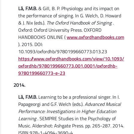
Lã, F.M.B.
& Gill, B. P. Physiology and its impact on
the performance of singing. In G. Welch, D. Howard
& J. Nix (eds.).
The Oxford Handbook of Singing
.
Oxford: Oxford University Press. OXFORD
HANDBOOKS ONLINE (
www.oxfordhandbooks.com
). 2015. DOI:
10.1093/oxfordhb/9780199660773.013.23
https://www.oxfordhandbooks.com/view/10.1093/
oxfordhb/9780199660773.001.0001/oxfordhb-
9780199660773-e-23
2014.
Lã, F.M.B.
Learning to be a professional singer. In I.
Papageorgi and G.F. Welch (eds.).
Advanced Musical
Performance: Investigations in Higher Education
Learning
. SEMPRE Studies in the Psychology of
Music. Aldershot: Ashgate Press. pp. 265-287. 2014.
ISBN 978-1-4094-3690-4