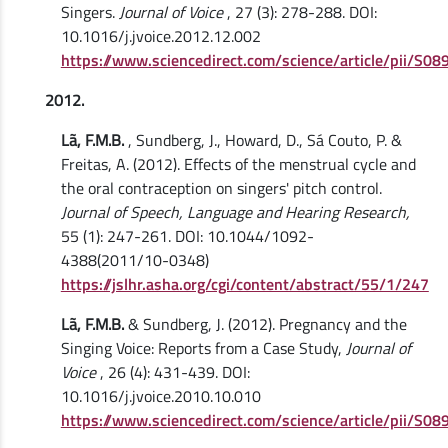
Singers.
Journal of Voice
, 27 (3): 278-288. DOI:
10.1016/j.jvoice.2012.12.002
https://www.sciencedirect.com/science/article/pii/S
2012.
Lã, F.M.B.
, Sundberg, J., Howard, D., Sá Couto, P. &
Freitas, A. (2012). Effects of the menstrual cycle and
the oral contraception on singers' pitch control.
Journal of Speech, Language and Hearing Research,
55 (1): 247-261. DOI: 10.1044/1092-
4388(2011/10-0348)
https://jslhr.asha.org/cgi/content/abstract/55/1/247
Lã, F.M.B.
& Sundberg, J. (2012). Pregnancy and the
Singing Voice: Reports from a Case Study,
Journal of
Voice
, 26 (4): 431-439. DOI:
10.1016/j.jvoice.2010.10.010
https://www.sciencedirect.com/science/article/pii/S