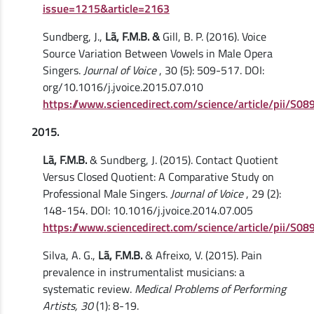
issue=1215&article=2163
Sundberg, J.,
Lã, F.M.B. &
Gill, B. P. (2016). Voice
Source Variation Between Vowels in Male Opera
Singers.
Journal of Voice
, 30 (5): 509-517. DOI:
org/10.1016/j.jvoice.2015.07.010
https://www.sciencedirect.com/science/article/pii/S
2015.
Lã, F.M.B.
& Sundberg, J. (2015). Contact Quotient
Versus Closed Quotient: A Comparative Study on
Professional Male Singers.
Journal of Voice
, 29 (2):
148-154. DOI: 10.1016/j.jvoice.2014.07.005
https://www.sciencedirect.com/science/article/pii/S
Silva, A. G.,
Lã, F.M.B.
& Afreixo, V. (2015). Pain
prevalence in instrumentalist musicians: a
systematic review.
Medical Problems of Performing
Artists, 30
(1): 8-19.