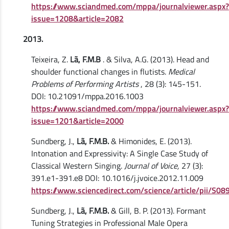
https://www.sciandmed.com/mppa/journalviewer.aspx?
issue=1208&article=2082
2013.
Teixeira, Z.
Lã, F.M.B
. & Silva, A.G. (2013). Head and
shoulder functional changes in flutists.
Medical
Problems of Performing Artists
, 28 (3): 145-151.
DOI: 10.21091/mppa.2016.1003
https://www.sciandmed.com/mppa/journalviewer.aspx?
issue=1201&article=2000
Sundberg, J.,
Lã, F.M.B.
& Himonides, E. (2013).
Intonation and Expressivity: A Single Case Study of
Classical Western Singing.
Journal of Voice,
27 (3):
391.e1-391.e8 DOI: 10.1016/j.jvoice.2012.11.009
https://www.sciencedirect.com/science/article/pii/S
Sundberg, J.,
Lã, F.M.B.
& Gill, B. P. (2013). Formant
Tuning Strategies in Professional Male Opera