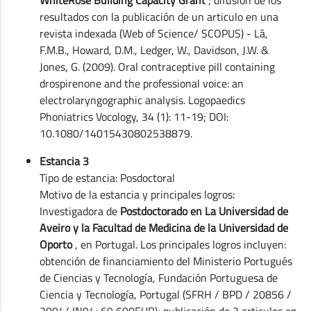
resultados con la publicación de un articulo en una
revista indexada (Web of Science/ SCOPUS) - Lã,
F.M.B., Howard, D.M., Ledger, W., Davidson, J.W. &
Jones, G. (2009). Oral contraceptive pill containing
drospirenone and the professional voice: an
electrolaryngographic analysis. Logopaedics
Phoniatrics Vocology, 34 (1): 11-19; DOI:
10.1080/14015430802538879.
Estancia 3
Tipo de estancia: Posdoctoral
Motivo de la estancia y principales logros:
Investigadora de
Postdoctorado en La Universidad de
Aveiro y la Facultad de Medicina de la Universidad de
Oporto
, en Portugal. Los principales logros incluyen:
obtención de financiamiento del Ministerio Portugués
de Ciencias y Tecnología, Fundación Portuguesa de
Ciencia y Tecnología, Portugal (SFRH / BPD / 20856 /
2004/ IN94; 69 600EUR); publicación de 2 articulos en