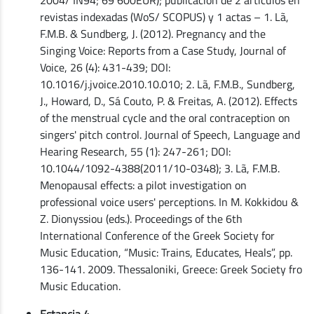
revistas indexadas (WoS/ SCOPUS) y 1 actas – 1. Lã,
F.M.B. & Sundberg, J. (2012). Pregnancy and the
Singing Voice: Reports from a Case Study, Journal of
Voice, 26 (4): 431-439; DOI:
10.1016/j.jvoice.2010.10.010; 2. Lã, F.M.B., Sundberg,
J., Howard, D., Sá Couto, P. & Freitas, A. (2012). Effects
of the menstrual cycle and the oral contraception on
singers' pitch control. Journal of Speech, Language and
Hearing Research, 55 (1): 247-261; DOI:
10.1044/1092-4388(2011/10-0348); 3. Lã, F.M.B.
Menopausal effects: a pilot investigation on
professional voice users' perceptions. In M. Kokkidou &
Z. Dionyssiou (eds.). Proceedings of the 6th
International Conference of the Greek Society for
Music Education, “Music: Trains, Educates, Heals”, pp.
136-141. 2009. Thessaloniki, Greece: Greek Society fro
Music Education.
Estancia 4