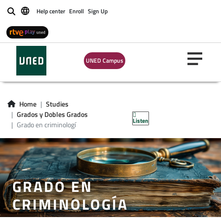
Help center
Enroll
Sign Up
Buscar
UNED Campus
Home
Studies
Grados y Dobles Grados
Listen
Grado en criminologí
GRADO EN
CRIMINOLOGÍA