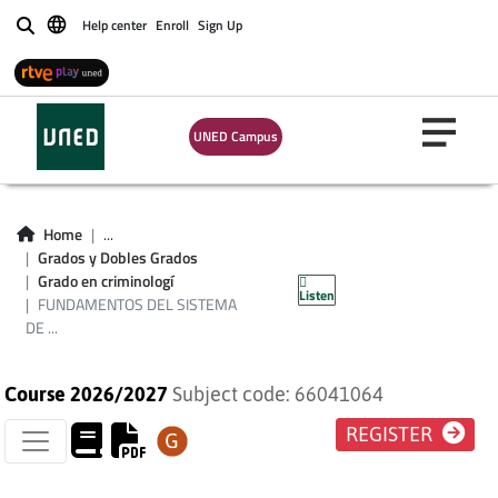
Help center
Enroll
Sign Up
Buscar
UNED Campus
FUNDAMENTOS DEL
SISTEMA DE
Home
...
RESPONSABILIDAD
Grados y Dobles Grados
Grado en criminologí
Listen
PENAL
FUNDAMENTOS DEL SISTEMA
DE ...
Course 2026/2027
Subject code: 66041064
REGISTER