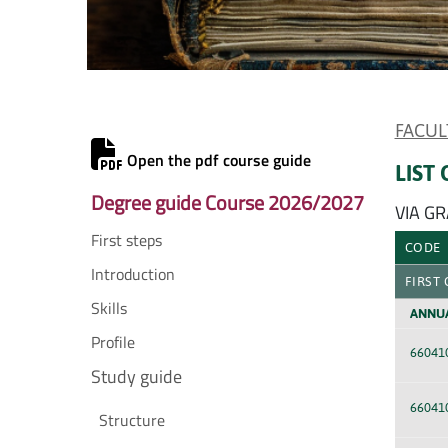
FACUL
Open the pdf course guide
LIST
Degree guide Course 2026/2027
VIA G
First steps
CODE
Introduction
FIRST
Skills
ANNU
Profile
66041
Study guide
66041
Structure