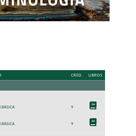
R
CRED.
LIBROS
 BÁSICA
9
 BÁSICA
9