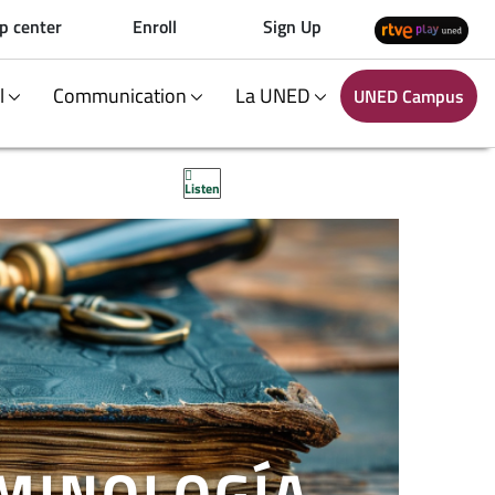
p center
Enroll
Sign Up
al
Communication
La UNED
UNED Campus
Listen
IMINOLOGÍA