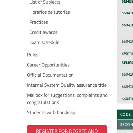
List of Subjects
SEMES
Horarios de tutorías
66041
Practices
66041
Credit awards
Exam schedule
66041
Rules
69011
SEMES
Career Opportunities
Official Documentation
66041
Internal System Quality assurance title
66041
Mailbox for suggestions, complaints and
66041
congratulations
Students with handicap
CODE
SECON
REGISTER FOR DEGREE AND