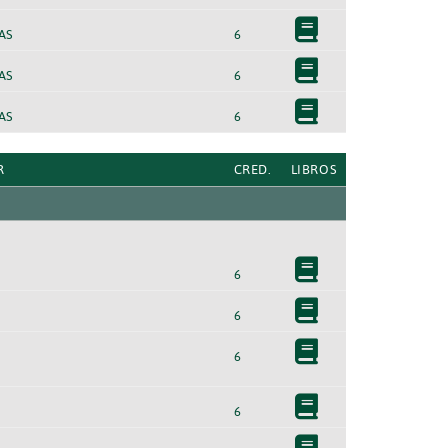
AS
6
AS
6
AS
6
R
CRED.
LIBROS
6
6
6
6