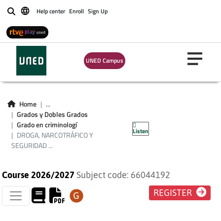
Help center
Enroll
Sign Up
Buscar
UNED Campus
DROGA,
Home
...
NARCOTRÁFICO Y
Grados y Dobles Grados
Grado en criminologí
Listen
SEGURIDAD GLOBAL
DROGA, NARCOTRÁFICO Y
SEGURIDAD ...
Course 2026/2027
Subject code: 66044192
REGISTER