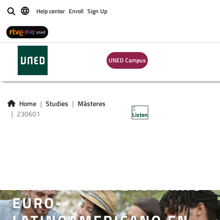
Help center
Enroll
Sign Up
Buscar
UNED Campus
Home
Studies
Másteres
230601
Listen
MÁSTER UNIVERSITARIO
EURO-