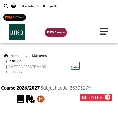
Help center
Enroll
Sign Up
Buscar
UNED Campus
LA ÉTICA FRENTE A
LOS DESAFÍOS DE
Home
...
Másteres
230601
UN MUNDO PLURAL
LA ÉTICA FRENTE A LOS
Listen
DESAFÍOS ...
Course 2026/2027
Subject code: 23306279
REGISTER