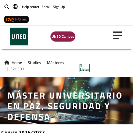
Help center
Enroll
Sign Up
Buscar
UNED Campus
Home
Studies
Másteres
320301
Listen
MÁSTER UNIVERSITARIO
EN PAZ, SEGURIDAD Y
DEFENSA
Course 2026/2027