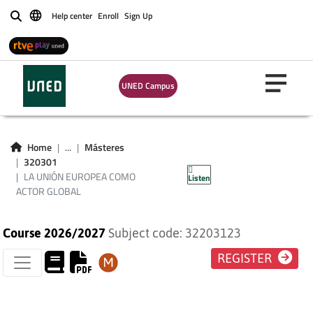
Help center
Enroll
Sign Up
Buscar
UNED Campus
LA UNIÓN EUROPEA
COMO ACTOR
Home
...
Másteres
320301
GLOBAL
LA UNIÓN EUROPEA COMO
Listen
ACTOR GLOBAL
Course 2026/2027
Subject code: 32203123
REGISTER