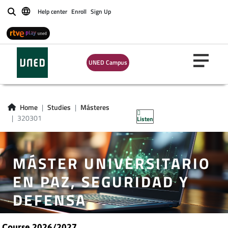
Help center
Enroll
Sign Up
Buscar
UNED Campus
Home
Studies
Másteres
320301
Listen
MÁSTER UNIVERSITARIO
EN PAZ, SEGURIDAD Y
DEFENSA
Course 2026/2027