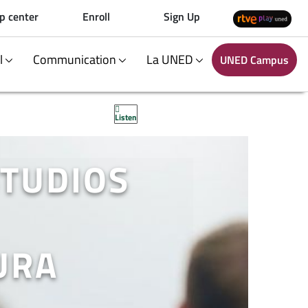
p center
Enroll
Sign Up
al
Communication
La UNED
UNED Campus
Listen
STUDIOS
URA