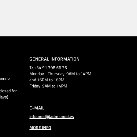
GENERAL INFORMATION
T.: +34 91 398 66 36
Monday - Thursday: 9AM to 14PM
ours:
and 16PM to 18PM
Friday: 9AM to 14PM
closed for
days)
E-MAIL
infouned@adm.uned.es
MORE INFO