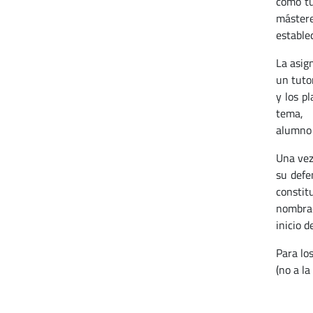
como tu
mástere
estable
La asig
un tuto
y los p
tema,
alumno 
Una vez 
su defe
constitu
nombrad
inicio d
Para lo
(no a l