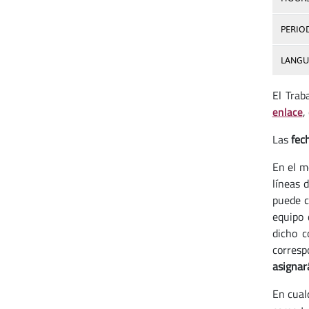
PERIO
LANGU
El Trab
enlace
,
Las
fech
En el m
líneas 
puede c
equipo 
dicho c
corresp
asignar
En cual