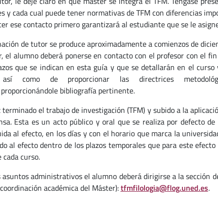
tor, le deje claro en qué máster se integra el TFM. Téngase pres
s y cada cual puede tener normativas de TFM con diferencias imp
cer ese contacto primero garantizará al estudiante que se le asigne
nación de tutor se produce aproximadamente a comienzos de diciem
r, el alumno deberá ponerse en contacto con el profesor con el fi
lazos que se indican en esta guía y que se detallarán en el curso 
 así como de proporcionar las directrices metodoló
proporcionándole bibliografía pertinente.
terminado el trabajo de investigación (TFM) y subido a la aplicación
nsa. Esta es un acto público y oral que se realiza por defecto 
ida al efecto, en los días y con el horario que marca la universida
o al efecto dentro de los plazos temporales que para este efecto 
e cada curso.
s asuntos administrativos el alumno deberá dirigirse a la sección 
a coordinación académica del Máster):
tfmfilologia@flog.uned.es
.