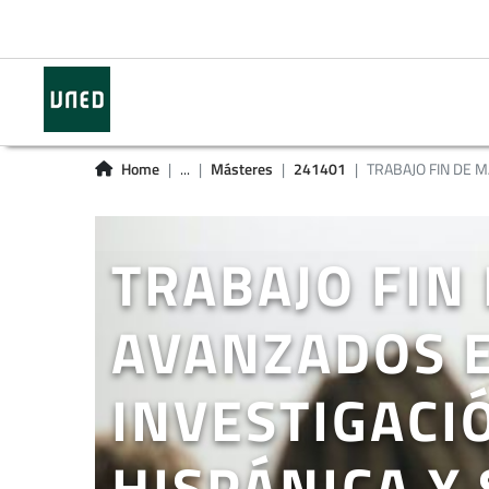
Home
...
Másteres
241401
TRABAJO FIN DE MÁ
TRABAJO FIN
AVANZADOS E 
INVESTIGACI
HISPÁNICA Y