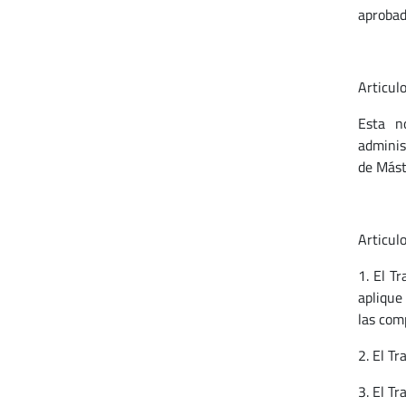
aprobad
Articulo
Esta no
administ
de Mást
Articulo
1. El T
aplique
las com
2. El Tr
3. El T