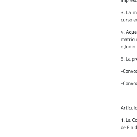
impresc
3. La m
curso e
4. Aque
matricu
o Junio
5. La p
-Convoc
-Convoc
Artículo
1. La C
de Fin d