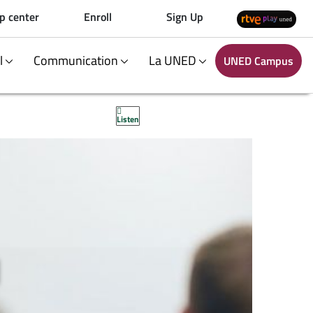
p center
Enroll
Sign Up
al
Communication
La UNED
UNED Campus
Listen
N