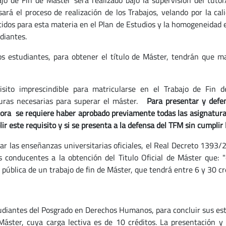
ajo de Fin de Máster será realizado bajo la supervisión del tuto
sará el proceso de realización de los Trabajos, velando por la cal
cidos para esta materia en el Plan de Estudios y la homogeneidad e
udiantes.
os estudiantes, para obtener el título de Máster, tendrán que mat
uisito imprescindible para matricularse en el Trabajo de Fin
uras necesarias para superar el máster.
Para presentar y defe
ora se requiere haber aprobado previamente todas las asignaturas 
ir este requisito y si se presenta a la defensa del TFM sin cumplir 
lar las enseñanzas universitarias oficiales, el Real Decreto 1393/
s conducentes a la obtención del Titulo Oficial de Máster que: 
pública de un trabajo de fin de Máster, que tendrá entre 6 y 30 cré
udiantes del Posgrado en Derechos Humanos, para concluir sus est
Máster, cuya carga lectiva es de 10 créditos. La presentación y 