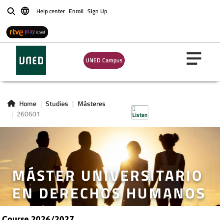
Help center
Enroll
Sign Up
Buscar
UNED Campus
Home
Studies
Másteres
260601
Listen
MÁSTER UNIVERSITARIO
EN DERECHOS HUMANOS
Course 2026/2027