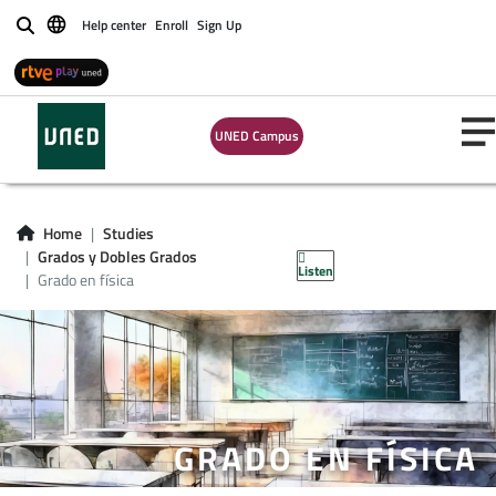
Help center
Enroll
Sign Up
Buscar
UNED Campus
Home
Studies
Grados y Dobles Grados
Listen
Grado en física
GRADO EN FÍSICA