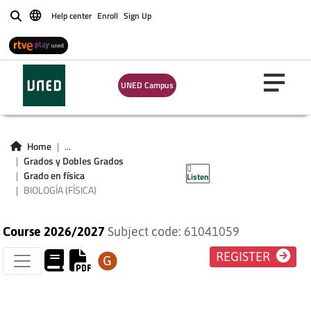
Help center
Enroll
Sign Up
Buscar
UNED Campus
Home
...
Grados y Dobles Grados
BIOLOGÍA (FÍSICA)
Grado en física
Listen
BIOLOGÍA (FÍSICA)
Course 2026/2027
Subject code: 61041059
REGISTER