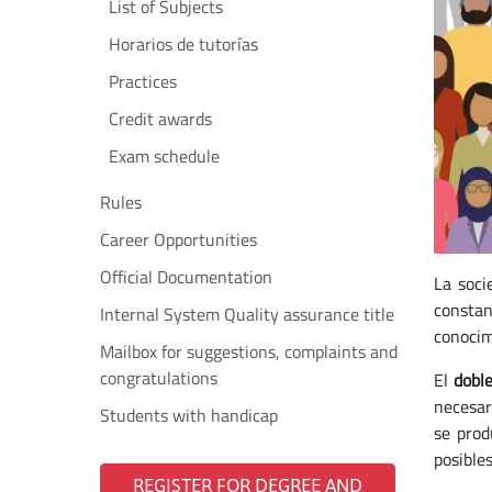
List of Subjects
Horarios de tutorías
Practices
Credit awards
Exam schedule
Rules
Career Opportunities
Official Documentation
La soci
constan
Internal System Quality assurance title
conocim
Mailbox for suggestions, complaints and
congratulations
El
doble
necesar
Students with handicap
se prod
posible
REGISTER FOR DEGREE AND