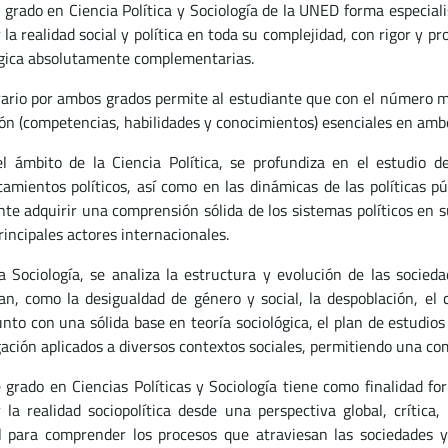
e grado en Ciencia Política y Sociología de la UNED forma especia
 la realidad social y política en toda su complejidad, con rigor y 
ógica absolutamente complementarias.
erario por ambos grados permite al estudiante que con el número m
ón (competencias, habilidades y conocimientos) esenciales en amb
l ámbito de la Ciencia Política, se profundiza en el estudio de 
amientos políticos, así como en las dinámicas de las políticas pú
nte adquirir una comprensión sólida de los sistemas políticos en su
rincipales actores internacionales.
a Sociología, se analiza la estructura y evolución de las socie
an, como la desigualdad de género y social, la despoblación, el 
Junto con una sólida base en teoría sociológica, el plan de estudi
gación aplicados a diversos contextos sociales, permitiendo una com
e grado en Ciencias Políticas y Sociología tiene como finalidad fo
r la realidad sociopolítica desde una perspectiva global, crítica,
l para comprender los procesos que atraviesan las sociedades y