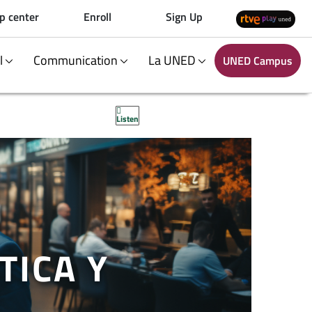
p center
Enroll
Sign Up
al
Communication
La UNED
UNED Campus
Listen
TICA Y