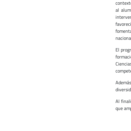
context
al alum
interve
favoreci
fomenta
naciona
El prog
formaci
Ciencia
compete
Además,
diversi
Al final
que amp