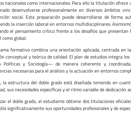
os nacionales como internacionales. Para ello la titulación ofrece
nado desenvolverse profesionalmente en diversos ámbitos vincula
nción social. Esta preparación puede desarrollarse de forma a
endo la inserción laboral en entornos multidisciplinares. Asimismo,
ndo el pensamiento crítico frente a los desafíos que presentan lo
l como global.
rama formativo combina una orientación aplicada, centrada en la 
ón conceptual y teórica de calidad. El plan de estudios integra l
s Políticas y Sociología— de manera coherente y coordinada,
ncias necesarias para el análisis y la actuación en entornos compl
 la estructura del doble grado está diseñada teniendo en cuent
dad, sus necesidades específicas y el ritmo variable de dedicación
izar el doble grado, el estudiante obtiene dos titulaciones oficiale
lía significativamente sus oportunidades profesionales y de especia