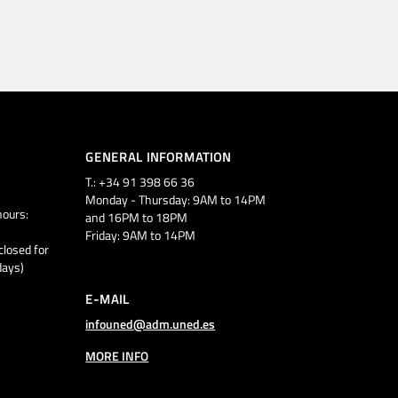
GENERAL INFORMATION
T.: +34 91 398 66 36
Monday - Thursday: 9AM to 14PM
ours:
and 16PM to 18PM
Friday: 9AM to 14PM
closed for
days)
E-MAIL
infouned@adm.uned.es
MORE INFO