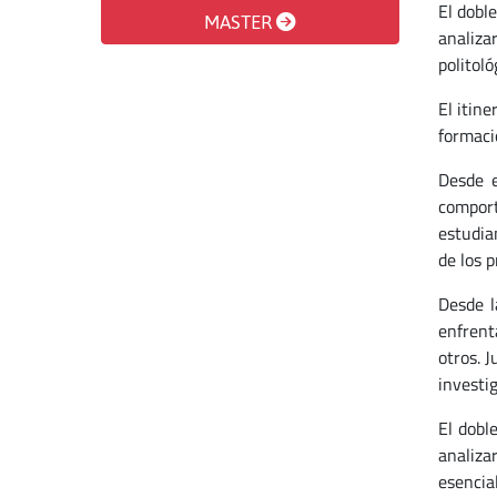
El dobl
MASTER
analizar
politol
El itin
formaci
Desde e
comport
estudia
de los p
Desde l
enfrent
otros. 
investi
El dobl
analiza
esencia