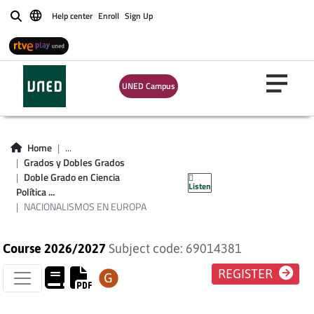
Help center
Enroll
Sign Up
Buscar
UNED Campus
Home
...
NACIONALISMOS EN
Grados y Dobles Grados
Doble Grado en Ciencia
Listen
EUROPA
Política ...
NACIONALISMOS EN EUROPA
Course 2026/2027
Subject code: 69014381
REGISTER