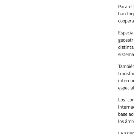
Para el
han for
coopera
Especia
geoestr
distinta
sistema
También
transfo
interna
especial
Los con
interna
base ad
los ámb
La asig