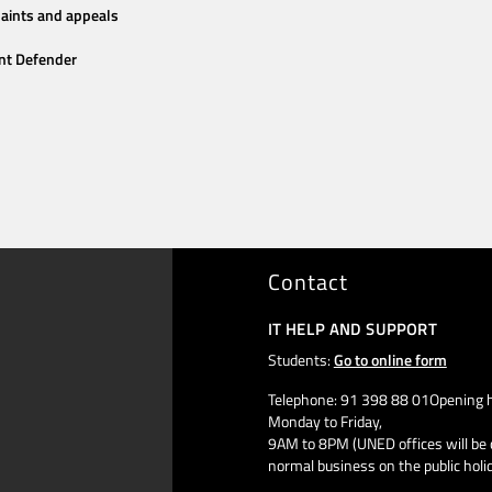
aints and appeals
nt Defender
Contact
IT HELP AND SUPPORT
Students:
Go to online form
Telephone: 91 398 88 01Opening h
Monday to Friday,
9AM to 8PM (UNED offices will be 
normal business on the public holi