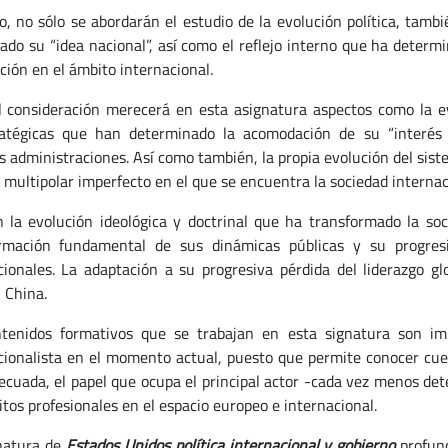
lo, no sólo se abordarán el estudio de la evolución política, tamb
jado su “idea nacional”, así como el reflejo interno que ha determ
ción en el ámbito internacional.
l consideración merecerá en esta asignatura aspectos como la evo
atégicas que han determinado la acomodación de su “interés 
s administraciones. Así como también, la propia evolución del siste
 multipolar imperfecto en el que se encuentra la sociedad internac
 la evolución ideológica y doctrinal que ha transformado la so
rmación fundamental de sus dinámicas públicas y su progresi
cionales. La adaptación a su progresiva pérdida del liderazgo gl
 China.
tenidos formativos que se trabajan en esta signatura son imp
cionalista en el momento actual, puesto que permite conocer cues
ecuada, el papel que ocupa el principal actor -cada vez menos det
itos profesionales en el espacio europeo e internacional.
natura de
Estados Unidos política internacional y gobierno
profun