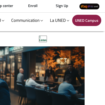
p center
Enroll
Sign Up
al
Communication
La UNED
UNED Campus
Listen