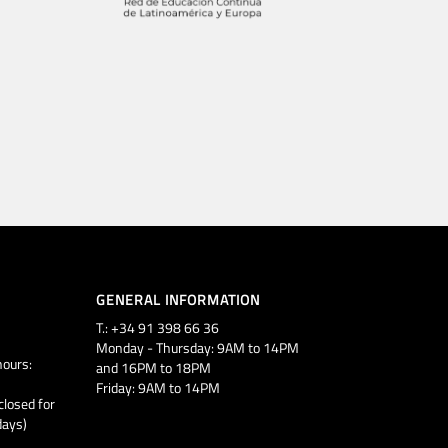
GENERAL INFORMATION
T.: +34 91 398 66 36
Monday - Thursday: 9AM to 14PM
ours:
and 16PM to 18PM
Friday: 9AM to 14PM
closed for
days)