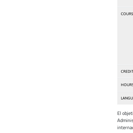
COURSE
CREDI
HOUR
LANGU
El obje
Adminis
internac