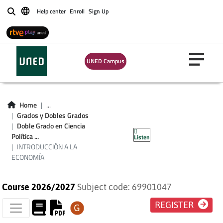
Help center
Enroll
Sign Up
Buscar
UNED Campus
Home
...
Grados y Dobles Grados
INTRODUCCIÓN A
Doble Grado en Ciencia
Política ...
Listen
LA ECONOMÍA
INTRODUCCIÓN A LA
ECONOMÍA
Course 2026/2027
Subject code: 69901047
REGISTER