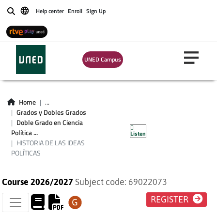
Help center
Enroll
Sign Up
Buscar
UNED Campus
Home
...
Grados y Dobles Grados
HISTORIA DE LAS
Doble Grado en Ciencia
Política ...
Listen
IDEAS POLÍTICAS
HISTORIA DE LAS IDEAS
POLÍTICAS
Course 2026/2027
Subject code: 69022073
REGISTER