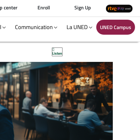
p center
Enroll
Sign Up
al
Communication
La UNED
UNED Campus
Listen