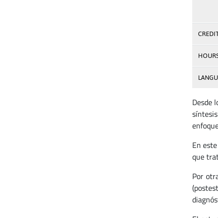
CREDI
HOUR
LANGU
Desde l
síntesi
enfoque
En este
que trat
Por otr
(postes
diagnóst