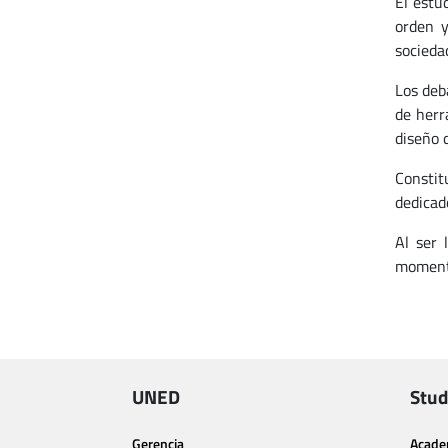
El estu
orden y
socieda
Los deb
de herr
diseño d
Constit
dedicad
Al ser 
moment
UNED
Stud
Gerencia
Acade