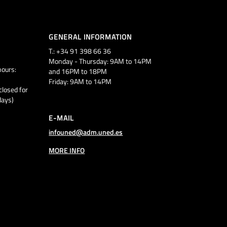
GENERAL INFORMATION
T.: +34 91 398 66 36
Monday - Thursday: 9AM to 14PM
ours:
and 16PM to 18PM
Friday: 9AM to 14PM
closed for
days)
E-MAIL
infouned@adm.uned.es
MORE INFO