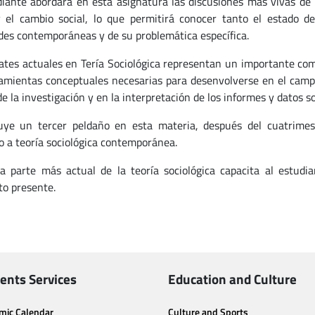
diante abordará en esta asignatura las discusiones más vivas de la
 el cambio social, lo que permitirá conocer tanto el estado de
des contemporáneas y de su problemática específica.
ates actuales en Tería Sociológica representan un importante com
amientas conceptuales necesarias para desenvolverse en el campo 
e la investigación y en la interpretación de los informes y datos so
uye un tercer peldaño en esta materia, después del cuatrimestr
o a teoría sociológica contemporánea.
la parte más actual de la teoría sociológica capacita al estudia
o presente.
ents Services
Education and Culture
mic Calendar
Culture and Sports