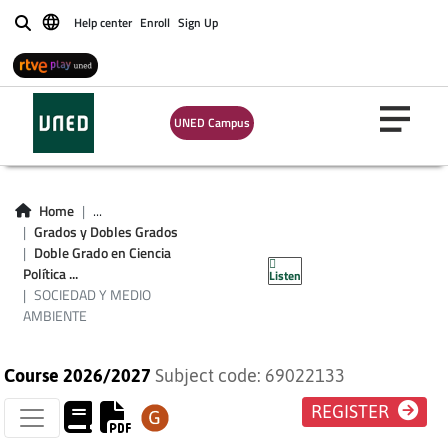
Help center
Enroll
Sign Up
Buscar
UNED Campus
Home
...
Grados y Dobles Grados
SOCIEDAD Y MEDIO
Doble Grado en Ciencia
Política ...
Listen
AMBIENTE
SOCIEDAD Y MEDIO
AMBIENTE
Course 2026/2027
Subject code: 69022133
REGISTER