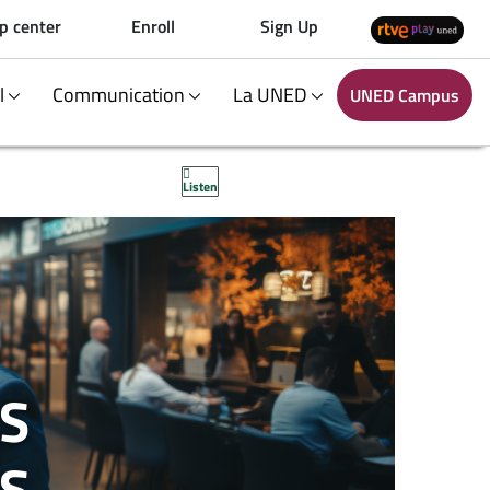
p center
Enroll
Sign Up
al
Communication
La UNED
UNED Campus
Listen
AS
S