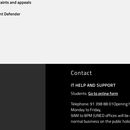
aints and appeals
nt Defender
Contact
IT HELP AND SUPPORT
Students:
Go to online form
Telephone: 91 398 88 01Opening h
Monday to Friday,
9AM to 8PM (UNED offices will be 
normal business on the public holi