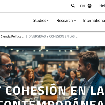
Hel
EN
Buscar
Studies
Research
Internation
iencia Política ...
DIVERSIDAD Y COHESIÓN EN LAS ...
Y COHESIÓN EN L
 CONTEMPORÁNEA