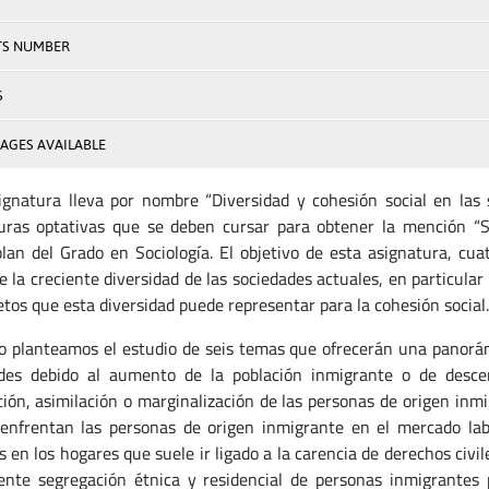
TS NUMBER
S
AGES AVAILABLE
ignatura lleva por nombre “Diversidad y cohesión social en las
uras optativas que se deben cursar para obtener la mención “So
lan del Grado en Sociología. El objetivo de esta asignatura, cua
de la creciente diversidad de las sociedades actuales, en particula
etos que esta diversidad puede representar para la cohesión social.
lo planteamos el estudio de seis temas que ofrecerán una panorámi
des debido al aumento de la población inmigrante o de descen
ción, asimilación o marginalización de las personas de origen inmi
enfrentan las personas de origen inmigrante en el mercado labora
 en los hogares que suele ir ligado a la carencia de derechos civile
iente segregación étnica y residencial de personas inmigrantes 