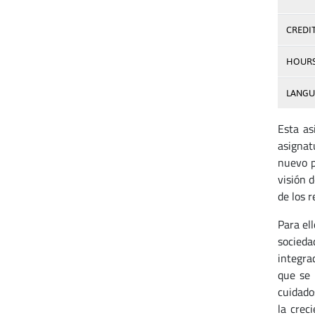
CREDI
HOUR
LANGU
Esta as
asignat
nuevo p
visión 
de los r
Para el
socieda
integra
que se 
cuidados
la crec