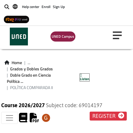
Help center
Enroll
Sign Up
Buscar
UNED Campus
Home
...
POLÍTICA
Grados y Dobles Grados
Doble Grado en Ciencia
Listen
COMPARADA II
Política ...
POLÍTICA COMPARADA II
Course 2026/2027
Subject code: 69014197
REGISTER