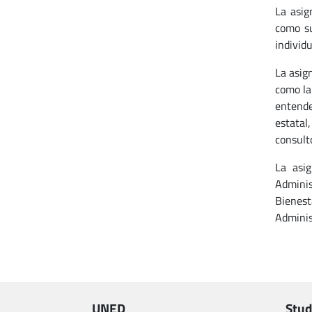
La asig
como su
individu
La asig
como la
entende
estatal
consulto
La asi
Adminis
Bienest
Adminis
UNED
Stud