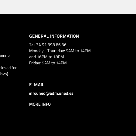
GENERAL INFORMATION
T.: +34 91 398 66 36
Monday - Thursday: 9AM to 14PM
ours:
and 16PM to 18PM
Friday: 9AM to 14PM
closed for
days)
E-MAIL
infouned@adm.uned.es
MORE INFO