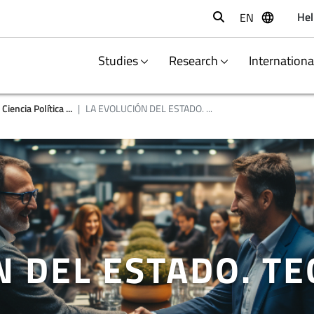
Hel
EN
Buscar
Studies
Research
Internation
iencia Política ...
LA EVOLUCIÓN DEL ESTADO. ...
N DEL ESTADO. TE