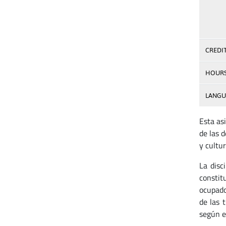
CREDI
HOUR
LANGU
Esta as
de las 
y cultu
La disc
constit
ocupado
de las 
según e