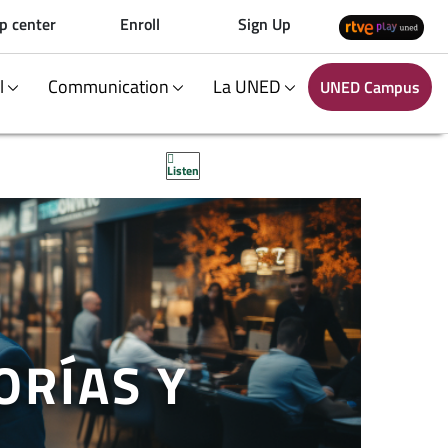
p center
Enroll
Sign Up
al
Communication
La UNED
UNED Campus
Listen
ORÍAS Y