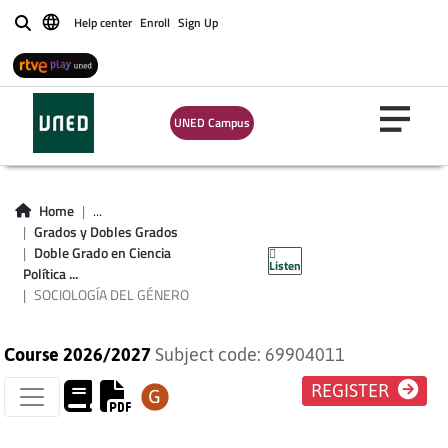
Help center
Enroll
Sign Up
Buscar
UNED Campus
Home
...
SOCIOLOGÍA DEL
Grados y Dobles Grados
Doble Grado en Ciencia
Listen
GÉNERO
Política ...
SOCIOLOGÍA DEL GÉNERO
Course 2026/2027
Subject code: 69904011
REGISTER