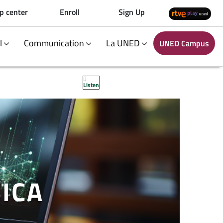
p center
Enroll
Sign Up
al
Communication
La UNED
UNED Campus
Listen
ICA