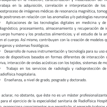
trabaja en la adquisición, correlación e interpretación de los
postproceso de imágenes médicas de resonancia magnética, tomogr
de positrones en relación con las anomalías y/o patologías neurona
Aplicaciones de las tecnologías digitales en medicina y de
diagnóstico; procesamiento, almacenamiento y recuperación de i
cuerpo humano y los productos alimenticios; y el estudio de la a
en el cuerpo. Así mismo, contribuyen con la creación de modelos 
órganos y sistemas fisiológicos.
Desarrollo de nueva instrumentación y tecnología para su uso e
uso de dispositivos basados en formas diferentes de interacción d
viva, interacción de ondas acústicas con los tejidos, sistemas de mo
Trabajo en los servicios de radiología y radioprotección de
radiofísica hospitalaria.
Enseñanza, a nivel de grado, posgrado y doctorado.
 aclarar, no obstante, que éste no es un máster profesionalizante
a para el ejercicio de la especialidad sanitaria de Radiofísica Ho
, proporciona conocimientos que permitirán al egresado trabajar e