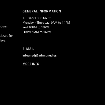
GENERAL INFORMATION
T.: +34 91 398 66 36
Monday - Thursday: 9AM to 14PM
ours:
and 16PM to 18PM
Friday: 9AM to 14PM
closed for
days)
E-MAIL
infouned@adm.uned.es
MORE INFO