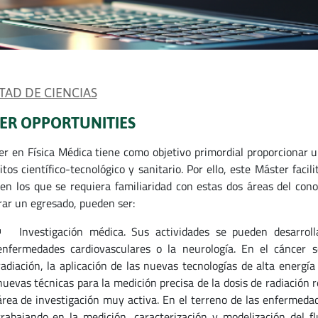
TAD DE CIENCIAS
ER OPPORTUNITIES
er en Física Médica tiene como objetivo primordial proporcionar u
itos científico-tecnológico y sanitario. Por ello, este Máster faci
 en los que se requiera familiaridad con estas dos áreas del con
rar un egresado, pueden ser:
Investigación médica. Sus actividades se pueden desarrol
enfermedades cardiovasculares o la neurología. En el cáncer s
radiación, la aplicación de las nuevas tecnologías de alta energí
nuevas técnicas para la medición precisa de la dosis de radiación r
área de investigación muy activa. En el terreno de las enfermedad
trabajando en la medición, caracterización y modelización del f