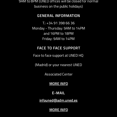
9AM to 8PM (UNED offices will be closed for normal
business on the public holidays)
GENERAL INFORMATION
T.: +34 91 398 66 36
Monday - Thursday: 9AM to 14PM
and 16PM to 18PM
Friday: 9AM to 14PM
FACE TO FACE SUPPORT
Face to face support at UNED HQ
(Madrid) or your nearest UNED
Associated Center
MORE INFO
E-MAIL
infouned@adm.uned.es
MORE INFO