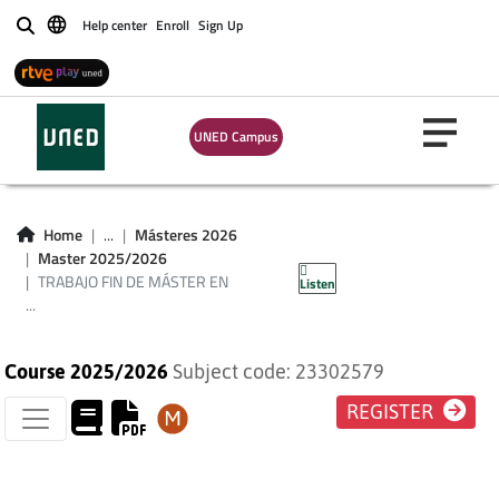
EDUCACIÓN.
Help center
Enroll
Sign Up
Buscar
MÓDULO DE
INVESTIGACIÓN
UNED Campus
SOBRE CALIDAD Y
EQUIDAD EN
Home
...
Másteres 2026
Master 2025/2026
EDUCACIÓN
TRABAJO FIN DE MÁSTER EN
Listen
...
Course 2025/2026
Subject code: 23302579
REGISTER