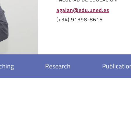
agalan@edu.uned.es
(+34) 91398-8616
ching
Research
Publicatio