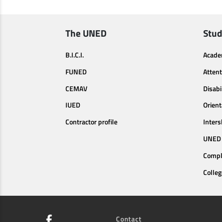
The UNED
Stud
B.I.C.I.
Acade
FUNED
Attent
CEMAV
Disabi
IUED
Orien
Contractor profile
Inters
UNED 
Compl
Colleg
Contact