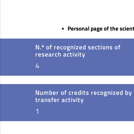
Personal page of the scient
N.º of recognized sections of
research activity
4
Number of credits recognized by
transfer activity
1