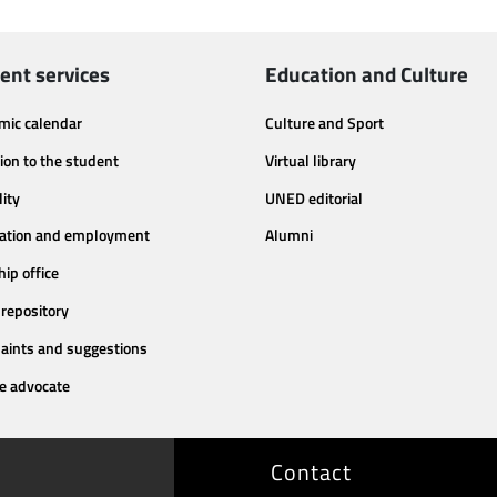
ent services
Education and Culture
mic calendar
Culture and Sport
ion to the student
Virtual library
lity
UNED editorial
tation and employment
Alumni
hip office
repository
aints and suggestions
e advocate
Contact