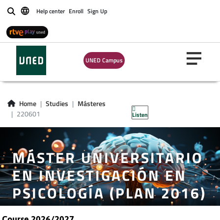
Help center
Enroll
Sign Up
Buscar
UNED Campus
Home
Studies
Másteres
220601
Listen
MÁSTER UNIVERSITARIO
EN INVESTIGACIÓN EN
PSICOLOGÍA (PLAN 2016)
Course 2026/2027