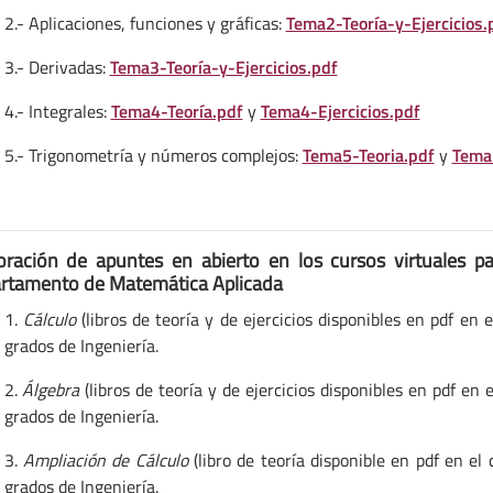
2.- Aplicaciones, funciones y gráficas:
Tema2-Teoría-y-Ejercicios.
3.- Derivadas:
Tema3-Teoría-y-Ejercicios.pdf
4.- Integrales:
Tema4-Teoría.pdf
y
Tema4-Ejercicios.pdf
5.- Trigonometría y números complejos:
Tema5-Teoria.pdf
y
Tema5
oración de apuntes en abierto en los cursos virtuales
par
rtamento de Matemática Aplicada
1.
Cálculo
(libros de teoría y de ejercicios disponibles en pdf en e
grados de Ingeniería.
2.
Álgebra
(libros de teoría y de ejercicios disponibles en pdf en e
grados de Ingeniería.
3.
Ampliación de Cálculo
(libro de teoría disponible en pdf en el 
grados de Ingeniería.