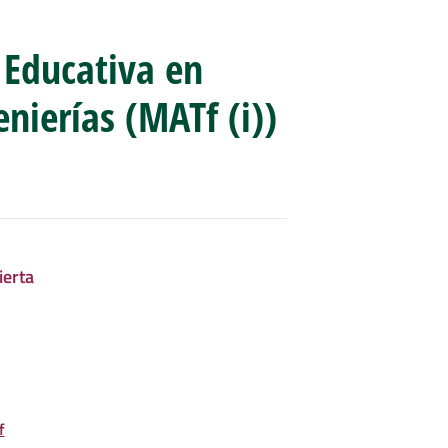
 Educativa en
nierías (MATf (i))
erta
f