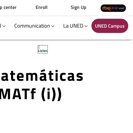
p center
Enroll
Sign Up
al
Communication
La UNED
UNED Campus
Listen
Matemáticas
MATf (i))