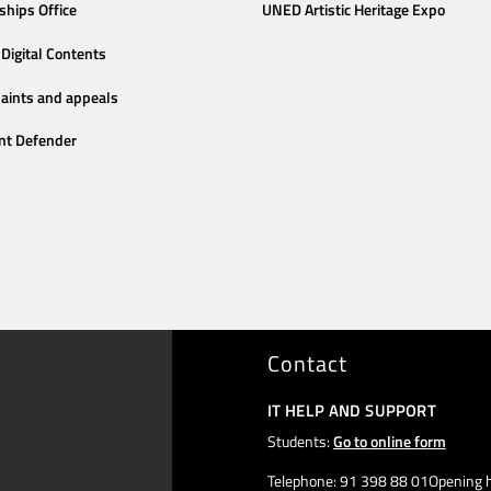
ships Office
UNED Artistic Heritage Expo
Digital Contents
aints and appeals
nt Defender
Contact
IT HELP AND SUPPORT
Students:
Go to online form
Telephone: 91 398 88 01Opening h