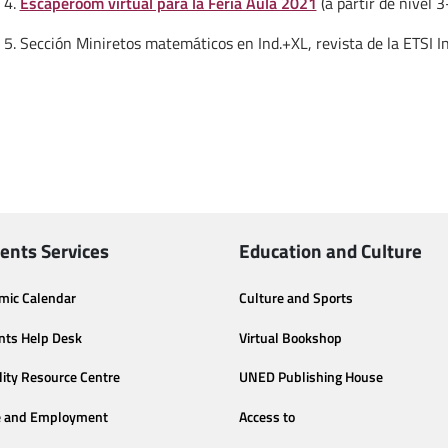
4.
Escaperoom virtual para la Feria Aula 2021
(a partir de nivel 
5. Sección Miniretos matemáticos en Ind.+XL, revista de la ETSI I
ents Services
Education and Culture
mic Calendar
Culture and Sports
nts Help Desk
Virtual Bookshop
lity Resource Centre
UNED Publishing House
e and Employment
Access to