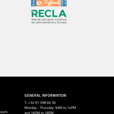
GENERAL INFORMATION
T.: +34 91 398 66 36
Monday - Thursday: 9AM to 14PM
ours:
and 16PM to 18PM