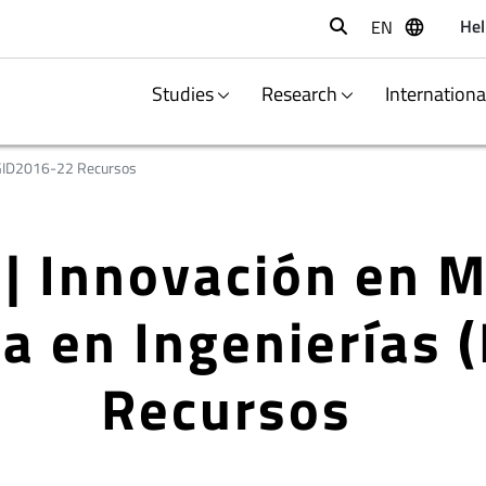
Hel
EN
Buscar
Studies
Research
Internation
ID2016-22 Recursos
| Innovación en 
ca en Ingenierías (
Recursos