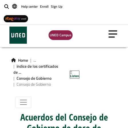
Help center
Enroll
Sign Up
Buscar
UNED Campus
Home
...
Consejo de
indice de los certificados
de ...
Listen
Gobierno
Consejo de Gobierno
Consejo de Gobierno
Acuerdos del Consejo de
Gobierno de doce de