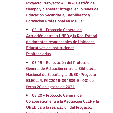
Proyecto: "Proyecto ACTIVA: Gestión del
tiempo y bienestar integral en jóvenes de
Educación Secundaria, Bachillerato y
Formación Profesional en Melilla"
03.18 - Protocolo General de
Actuación entre la UNED y la Red Estatal
de docentes responsables de Unidades
Educativas de Instituciones
Penitenciarias
03.19 - Renovación del Protocolo
General de Actuación entre la Biblioteca
Nacional de España y la UNED (Proyecto
BLECLaR, PGC2018-094609-B-I00) de
fecha 20 de agosto de 2021
03.20 - Protocolo General de
Colaboración entre la Asociación CLEF y la
UNED para la realización del Proyecto: