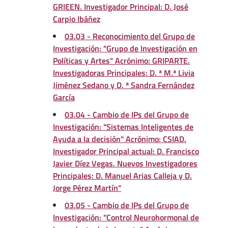
GRIEEN. Investigador Principal: D. José
Carpio Ibáñez
03.03 - Reconocimiento del Grupo de
Investigación: "Grupo de Investigación en
Políticas y Artes" Acrónimo: GRIPARTE.
Investigadoras Principales: D. ª M.ª Livia
Jiménez Sedano y D. ª Sandra Fernández
García
03.04 - Cambio de IPs del Grupo de
Investigación: "Sistemas Inteligentes de
Ayuda a la decisión" Acrónimo: CSIAD.
Investigador Principal actual: D. Francisco
Javier Díez Vegas. Nuevos Investigadores
Principales: D. Manuel Arias Calleja y D.
Jorge Pérez Martín"
03.05 - Cambio de IPs del Grupo de
Investigación: "Control Neurohormonal de