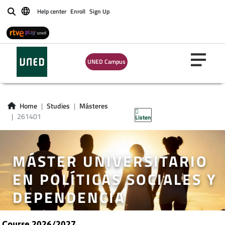
Help center
Enroll
Sign Up
Buscar
UNED Campus
Home
Studies
Másteres
261401
Listen
MÁSTER UNIVERSITARIO
EN POLÍTICAS SOCIALES Y
DEPENDENCIA
Course 2026/2027