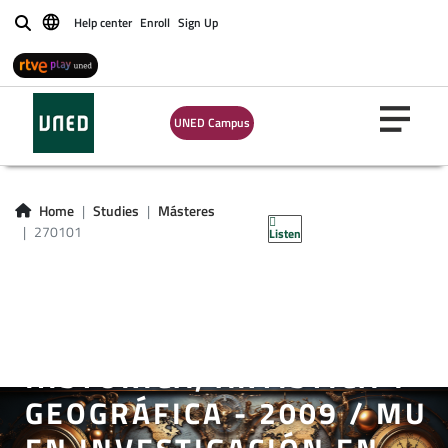
Help center
Enroll
Sign Up
Buscar
UNED Campus
Home
Studies
Másteres
MÁSTER UNIVERSITARIO
270101
Listen
EN MÉTODOS Y TÉCNICAS
AVANZADAS DE
INVESTIGACIÓN
HISTÓRICA, ARTÍSTICA Y
GEOGRÁFICA - 2009 / MU