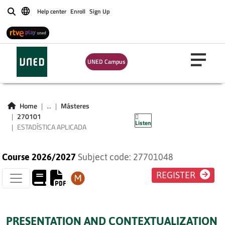
Help center
Enroll
Sign Up
Buscar
UNED Campus
ESTADÍSTICA
Home
...
Másteres
APLICADA
270101
Listen
ESTADÍSTICA APLICADA
Course 2026/2027
Subject code: 27701048
REGISTER
PRESENTATION AND CONTEXTUALIZATION