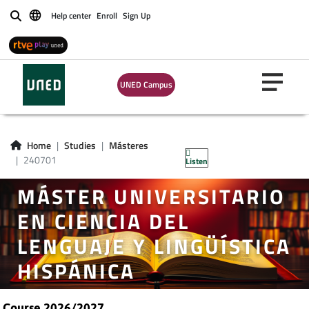
Help center
Enroll
Sign Up
Buscar
UNED Campus
Home
Studies
Másteres
240701
Listen
MÁSTER UNIVERSITARIO
EN CIENCIA DEL
LENGUAJE Y LINGÜÍSTICA
HISPÁNICA
Course 2026/2027