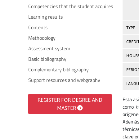
Competencies that the student acquires
Learning results
Contents
TYPE
Methodology
CREDI
Assessment system
HOUR
Basic bibliography
Complementary bibliography
PERIO
Support resources and webgraphy
LANGU
Esta as
REGISTER FOR DEGREE AND
como
h
MASTER
orígene
Además,
técnica
clave en