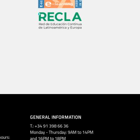
GENERAL INFORMATION
T.: +34 91 398 66 36
Monday - Thursday: 9AM to 14PM
ours:
and 16PM to 18PM