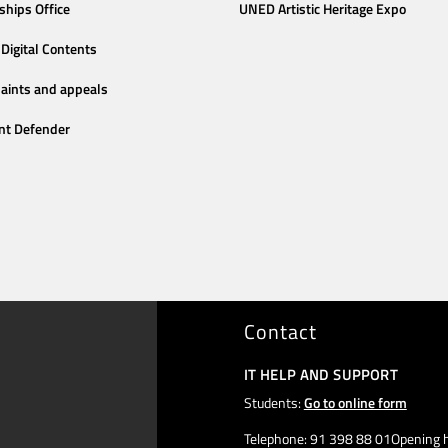
ships Office
UNED Artistic Heritage Expo
Digital Contents
aints and appeals
nt Defender
Contact
IT HELP AND SUPPORT
Students:
Go to online form
Telephone: 91 398 88 01Opening h