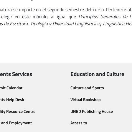
natura se imparte en el segundo semestre del curso. Pertenece a
elegir en este módulo, al igual que
Principios Generales de L
s de Escritura
,
Tipología y Diversidad Lingüísticas
y
Lingüística Hi
ents Services
Education and Culture
mic Calendar
Culture and Sports
nts Help Desk
Virtual Bookshop
lity Resource Centre
UNED Publishing House
e and Employment
Access to