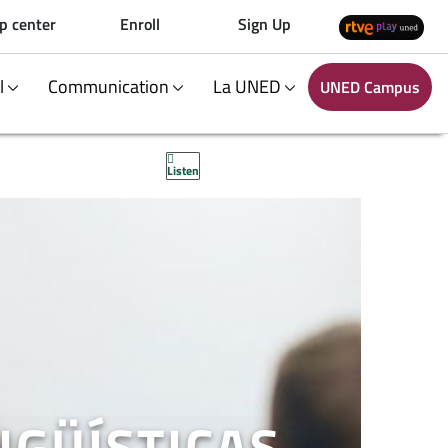
p center
Enroll
Sign Up
al
Communication
La UNED
UNED Campus
Listen
NGÜÍSTICAS